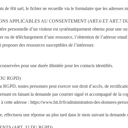
ts de Hit sarl, le fichier ne recueille via le formulaire que les adresses ma
IONS APPLICABLES AU CONSENTEMENT (ART.6 ET ART.7 D
re personnelle d’un visiteur est systématiquement obtenu pour une ou pl
tter ou de téléchargement d’une ressource, l’obtention de l’adresse email 
i proposer des ressources susceptibles de l’intéresser.
 conservées pour une durée illimitée pour les contacts identifiés.
 DU RGPD)
u RGPD, toutes personnes peut exercer son droit d’accès, de rectification
cernant en faisant la demande par courrier signé et accompagné de la copie
t à cette adresse : https://www.hit.fr/fr/administration-des-donnees-perso
, effectuera une réponse au plus tard dans le mois suivant la demande d
NTS (ART. 32 DU RGPD)