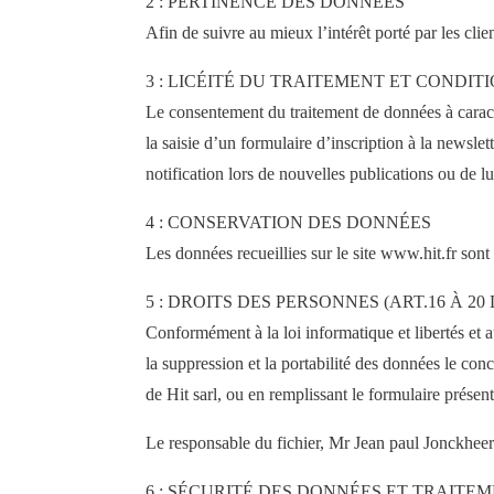
2 : PERTINENCE DES DONNÉES
Afin de suivre au mieux l’intérêt porté par les clien
3 : LICÉITÉ DU TRAITEMENT ET CONDIT
Le consentement du traitement de données à caractè
la saisie d’un formulaire d’inscription à la newsle
notification lors de nouvelles publications ou de lu
4 : CONSERVATION DES DONNÉES
Les données recueillies sur le site www.hit.fr sont
5 : DROITS DES PERSONNES (ART.16 À 20
Conformément à la loi informatique et libertés et a
la suppression et la portabilité des données le con
de Hit sarl, ou en remplissant le formulaire présen
Le responsable du fichier, Mr Jean paul Jonckheere
6 : SÉCURITÉ DES DONNÉES ET TRAITEME