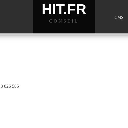
HIT.FR
CMS
CONSEIL
13 026 585