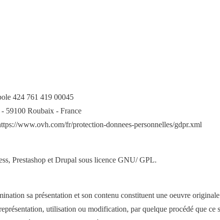
pole 424 761 419 00045
 - 59100 Roubaix - France
 https://www.ovh.com/fr/protection-donnees-personnelles/gdpr.xml
ess, Prestashop et Drupal sous licence GNU/ GPL.
tion sa présentation et son contenu constituent une oeuvre originale p
 représentation, utilisation ou modification, par quelque procédé que ce s